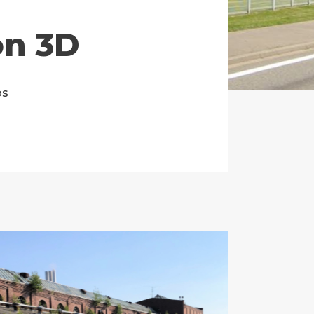
on 3D
os